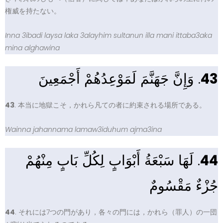
権威を持たない。
Inna 3ibadi laysa laka 3alayhim sultanun illa mani ittaba3aka
mina alghawina
. وَإِنَّ جَهَنَّمَ لَمَوْعِدُهُمْ أَجْمَعِينَ
43
43
. 本当に地獄こそ，かれら凡ての者に約束される場所である。
Wainna jahannama lamaw3iduhum ajma3ina
. لَهَا سَبْعَةُ أَبْوَابٍ لِكُلِّ بَابٍ مِنْهُمْ
44
جُزْءٌ مَقْسُومٌ
44
. それには7つの門があり，各々の門には，かれら（罪人）の一団