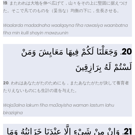
19
. またわれは大地を伸ベ広げて，山々をその上に堅固に据えつけ
た。そこで凡てのものを（妥当な）均衡の下に，生長させる。
Waalarda madadnaha waalqayna fiha rawasiya waanbatna
fiha min kulli shayin mawzuunin
. وَجَعَلْنَا لَكُمْ فِيهَا مَعَايِشَ وَمَنْ
20
لَسْتُمْ لَهُ بِرَازِقِينَ
20
. われはあなたがたのためにも，またあなたがたが決して養育者
たりえないものにも生計の道を与えた。
Waja3alna lakum fiha ma3ayisha waman lastum lahu
biraziqina
. وَإِنْ مِنْ شَيْءٍ إِلَّا عِنْدَنَا خَزَائِنُهُ وَمَا
21