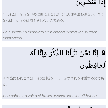
إِذًا مُنْظَرِينَ
8
. われは，それなりの理由による以外には天使を遣わさない。そう
なれば，かれらは猶予されないのである。
Ma nunazzilu almalaikata illa bialhaqqi wama kanuu ithan
muntharina
. إِنَّا نَحْنُ نَزَّلْنَا الذِّكْرَ وَإِنَّا لَهُ
9
لَحَافِظُونَ
9
. 本当にわれこそは，その訓戒を下し，必ずそれを守護するのであ
る。
Inna nahnu nazzalna alththikra wainna lahu lahafithuuna