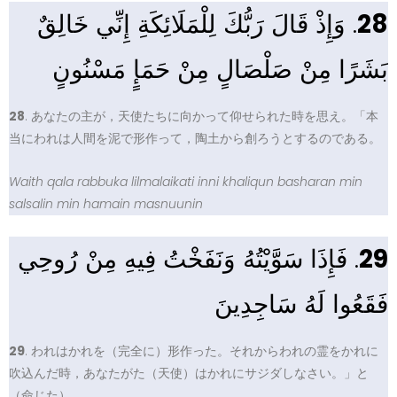
. وَإِذْ قَالَ رَبُّكَ لِلْمَلَائِكَةِ إِنِّي خَالِقٌ
28
بَشَرًا مِنْ صَلْصَالٍ مِنْ حَمَإٍ مَسْنُونٍ
28
. あなたの主が，天使たちに向かって仰せられた時を思え。「本
当にわれは人間を泥で形作って，陶土から創ろうとするのである。
Waith qala rabbuka lilmalaikati inni khaliqun basharan min
salsalin min hamain masnuunin
. فَإِذَا سَوَّيْتُهُ وَنَفَخْتُ فِيهِ مِنْ رُوحِي
29
فَقَعُوا لَهُ سَاجِدِينَ
29
. われはかれを（完全に）形作った。それからわれの霊をかれに
吹込んだ時，あなたがた（天使）はかれにサジダしなさい。」と
（命じた）。