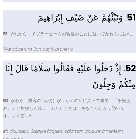
. وَنَبِّئْهُمْ عَنْ ضَيْفِ إِبْرَاهِيمَ
51
51
. それから，イブラーヒームの賓客のことに就いてかれらに語れ。
Wanabbihum 3an dayfi ibrahima
. إِذْ دَخَلُوا عَلَيْهِ فَقَالُوا سَلَامًا قَالَ إِنَّا
52
مِنْكُمْ وَجِلُونَ
52
. かれら（賓客の2天使）が，かれの所に入って来て，「平安あ
れ。」と挨拶した時，「わたしたちは，あなたがたが，恐いで
す。」と言った。
Ith dakhaluu 3alayhi faqaluu salaman qala inna minkum