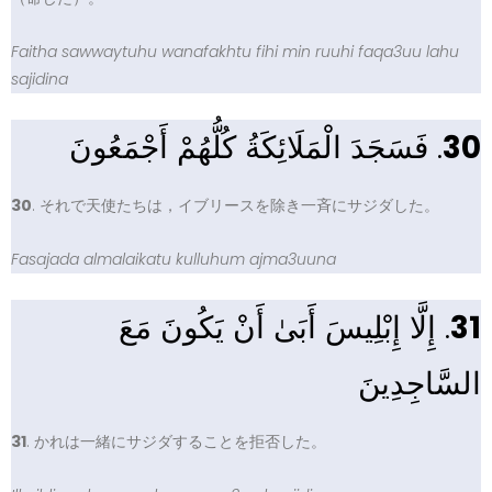
Faitha sawwaytuhu wanafakhtu fihi min ruuhi faqa3uu lahu
sajidina
. فَسَجَدَ الْمَلَائِكَةُ كُلُّهُمْ أَجْمَعُونَ
30
30
. それで天使たちは，イブリースを除き一斉にサジダした。
Fasajada almalaikatu kulluhum ajma3uuna
. إِلَّا إِبْلِيسَ أَبَىٰ أَنْ يَكُونَ مَعَ
31
السَّاجِدِينَ
31
. かれは一緒にサジダすることを拒否した。