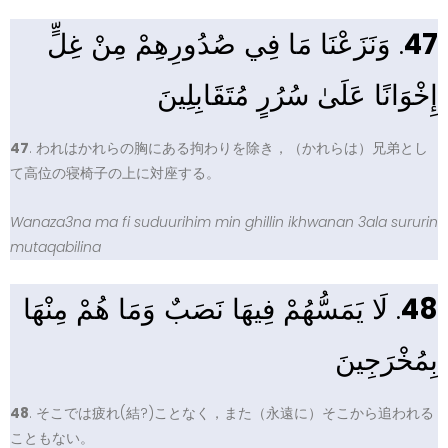
. وَنَزَعْنَا مَا فِي صُدُورِهِمْ مِنْ غِلٍّ
47
إِخْوَانًا عَلَىٰ سُرُرٍ مُتَقَابِلِينَ
47
. われはかれらの胸にある拘わりを除き，（かれらは）兄弟とし
て高位の寝椅子の上に対座する。
Wanaza3na ma fi suduurihim min ghillin ikhwanan 3ala sururin
mutaqabilina
. لَا يَمَسُّهُمْ فِيهَا نَصَبٌ وَمَا هُمْ مِنْهَا
48
بِمُخْرَجِينَ
48
. そこでは疲れ(結?)ことなく，また（永遠に）そこから追われる
こともない。