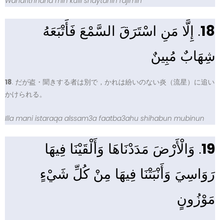
Wahafithnaha min kulli shaytanin rajimin
. إِلَّا مَنِ اسْتَرَقَ السَّمْعَ فَأَتْبَعَهُ
18
شِهَابٌ مُبِينٌ
18
. だが盗・聞きする者は別で，かれは紛いのない炎（流星）に追い
かけられる。
Illa mani istaraqa alssam3a faatba3ahu shihabun mubinun
. وَالْأَرْضَ مَدَدْنَاهَا وَأَلْقَيْنَا فِيهَا
19
رَوَاسِيَ وَأَنْبَتْنَا فِيهَا مِنْ كُلِّ شَيْءٍ
مَوْزُونٍ