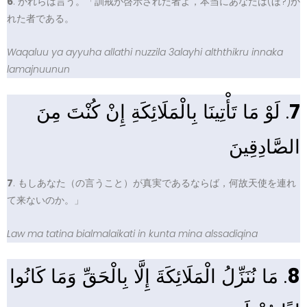
6
. かれらは言う。「訓戒が啓示された者よ，本当にあなたは(ほ?)か
れた者である。
Waqaluu ya ayyuha allathi nuzzila 3alayhi alththikru innaka
lamajnuunun
. لَوْ مَا تَأْتِينَا بِالْمَلَائِكَةِ إِنْ كُنْتَ مِنَ
7
الصَّادِقِينَ
7
. もしあなた（の言うこと）が真実であるならば，何故天使を連れ
て来ないのか。」
Law ma tatina bialmalaikati in kunta mina alssadiqina
. مَا نُنَزِّلُ الْمَلَائِكَةَ إِلَّا بِالْحَقِّ وَمَا كَانُوا
8