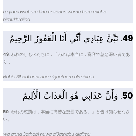
La yamassuhum fiha nasabun wama hum minha
bimukhrajina
. نَبِّئْ عِبَادِي أَنِّي أَنَا الْغَفُورُ الرَّحِيمُ
49
49
. われのしもべたちに，「われは本当に，寛容で慈悲深い者であ
り，
Nabbi 3ibadi anni ana alghafuuru alrrahimu
. وَأَنَّ عَذَابِي هُوَ الْعَذَابُ الْأَلِيمُ
50
50
. われの懲罰は，本当に痛苦な懲罰である。」と告げ知らせなさ
い。
Wa anna 3athabi huwa al3athabu alalimu