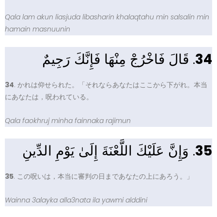
Qala lam akun liasjuda libasharin khalaqtahu min salsalin min
hamain masnuunin
. قَالَ فَاخْرُجْ مِنْهَا فَإِنَّكَ رَجِيمٌ
34
34
. かれは仰せられた。「それならあなたはここから下がれ。本当
にあなたは，呪われている。
Qala faokhruj minha fainnaka rajimun
. وَإِنَّ عَلَيْكَ اللَّعْنَةَ إِلَىٰ يَوْمِ الدِّينِ
35
35
. この呪いは，本当に審判の日まであなたの上にあろう。」
Wainna 3alayka alla3nata ila yawmi alddini