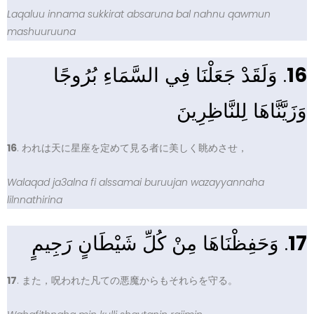
Laqaluu innama sukkirat absaruna bal nahnu qawmun
mashuuruuna
. وَلَقَدْ جَعَلْنَا فِي السَّمَاءِ بُرُوجًا
16
وَزَيَّنَّاهَا لِلنَّاظِرِينَ
16
. われは天に星座を定めて見る者に美しく眺めさせ，
Walaqad ja3alna fi alssamai buruujan wazayyannaha
lilnnathirina
. وَحَفِظْنَاهَا مِنْ كُلِّ شَيْطَانٍ رَجِيمٍ
17
17
. また，呪われた凡ての悪魔からもそれらを守る。