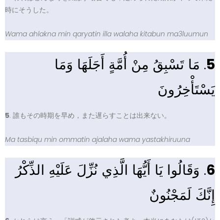
時にそうした。
Wama ahlakna min qaryatin illa walaha kitabun ma3luumun
. مَا تَسْبِقُ مِنْ أُمَّةٍ أَجَلَهَا وَمَا
5
يَسْتَأْخِرُونَ
5
. 誰もその時期を早め，また遅らすことは出来ない。
Ma tasbiqu min ommatin ajalaha wama yastakhiruuna
. وَقَالُوا يَا أَيُّهَا الَّذِي نُزِّلَ عَلَيْهِ الذِّكْرُ
6
إِنَّكَ لَمَجْنُونٌ