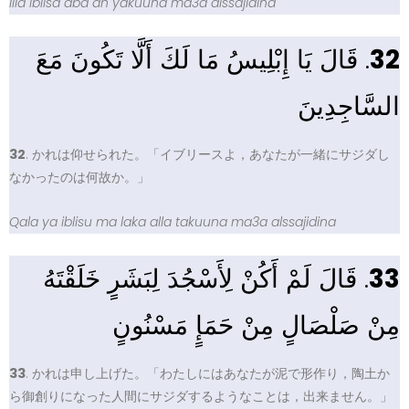
Illa iblisa aba an yakuuna ma3a alssajidina
. قَالَ يَا إِبْلِيسُ مَا لَكَ أَلَّا تَكُونَ مَعَ
32
السَّاجِدِينَ
32
. かれは仰せられた。「イブリースよ，あなたが一緒にサジダし
なかったのは何故か。」
Qala ya iblisu ma laka alla takuuna ma3a alssajidina
. قَالَ لَمْ أَكُنْ لِأَسْجُدَ لِبَشَرٍ خَلَقْتَهُ
33
مِنْ صَلْصَالٍ مِنْ حَمَإٍ مَسْنُونٍ
33
. かれは申し上げた。「わたしにはあなたが泥で形作り，陶土か
ら御創りになった人間にサジダするようなことは，出来ません。」