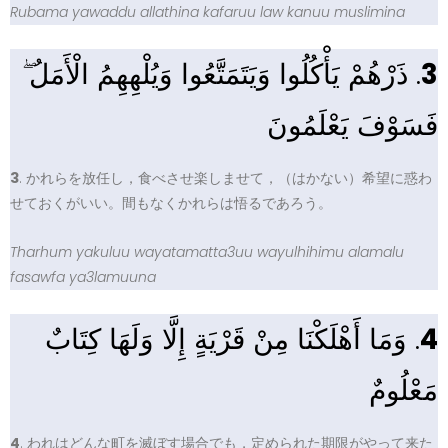
Rubama yawaddu allathina kafaruu law kanuu muslimina
. ذَرْهُمْ يَأْكُلُوا وَيَتَمَتَّعُوا وَيُلْهِهِمُ الْأَمَلُ ۖ
3
فَسَوْفَ يَعْلَمُونَ
3
. かれらを放任し，食べさせ楽しませて，（はかない）希望に惑わ
せておくがいい。間もなくかれらは悟るであろう。
Tharhum yakuluu wayatamatta3uu wayulhihimu alamalu
fasawfa ya3lamuuna
. وَمَا أَهْلَكْنَا مِنْ قَرْيَةٍ إِلَّا وَلَهَا كِتَابٌ
4
مَعْلُومٌ
4
. われはどんな町を滅ぼす場合でも，定められた期限がやって来た