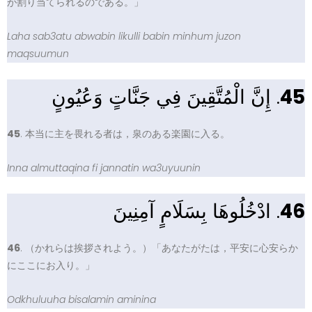
が割り当てられるのである。」
Laha sab3atu abwabin likulli babin minhum juzon
maqsuumun
. إِنَّ الْمُتَّقِينَ فِي جَنَّاتٍ وَعُيُونٍ
45
45
. 本当に主を畏れる者は，泉のある楽園に入る。
Inna almuttaqina fi jannatin wa3uyuunin
. ادْخُلُوهَا بِسَلَامٍ آمِنِينَ
46
46
. （かれらは挨拶されよう。）「あなたがたは，平安に心安らか
にここにお入り。」
Odkhuluuha bisalamin aminina