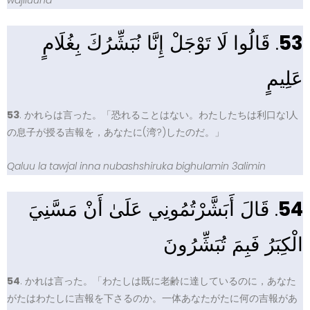
wajiluuna
. قَالُوا لَا تَوْجَلْ إِنَّا نُبَشِّرُكَ بِغُلَامٍ
53
عَلِيمٍ
53
. かれらは言った。「恐れることはない。わたしたちは利口な1人
の息子が授る吉報を，あなたに(湾?)したのだ。」
Qaluu la tawjal inna nubashshiruka bighulamin 3alimin
. قَالَ أَبَشَّرْتُمُونِي عَلَىٰ أَنْ مَسَّنِيَ
54
الْكِبَرُ فَبِمَ تُبَشِّرُونَ
54
. かれは言った。「わたしは既に老齢に達しているのに，あなた
がたはわたしに吉報を下さるのか。一体あなたがたに何の吉報があ