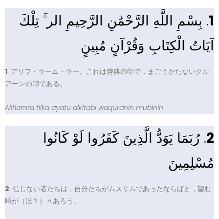
. بِسْمِ اللَّهِ الرَّحْمَٰنِ الرَّحِيمِ الر ۚ تِلْكَ
1
آيَاتُ الْكِتَابِ وَقُرْآنٍ مُبِينٍ
1
. アリフ・ラーム・ラー。これは啓典の印で，まごうかたないクル
アーンの印である。
Aliflamra tilka ayatu alkitabi waquranin mubinin
. رُبَمَا يَوَدُّ الَّذِينَ كَفَرُوا لَوْ كَانُوا
2
مُسْلِمِينَ
2
. 信じない者たちは，自分たちがムスリムであったならばと，望む
時が（ほ？）々あろう。