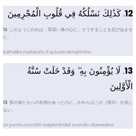
. كَذَٰلِكَ نَسْلُكُهُ فِي قُلُوبِ الْمُجْرِمِينَ
12
12
. このようにわれは，罪深い者の心に，そうすることを忍び込ませ
た。
Kathalika naslukuhu fi quluubi almujrimina
. لَا يُؤْمِنُونَ بِهِ ۖ وَقَدْ خَلَتْ سُنَّةُ
13
الْأَوَّلِينَ
13
. 昔の者たちへの先例があったのに，かれらはこの（啓示）を信じ
ない。
La yuminuuna bihi waqad khalat sunnatu alawwalina