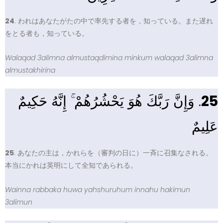
24
. われはあなたがたの中で率先する者を，知っている。また遅れ
をとる者も，知っている。
Walaqad 3alimna almustaqdimina minkum walaqad 3alimna
almustakhirina
. وَإِنَّ رَبَّكَ هُوَ يَحْشُرُهُمْ ۚ إِنَّهُ حَكِيمٌ
25
عَلِيمٌ
25
. あなたの主は，かれらを（審判の日に）一斉に召集なされる。
本当にかれは英明にして全知であられる。
Wainna rabbaka huwa yahshuruhum innahu hakimun
3alimun