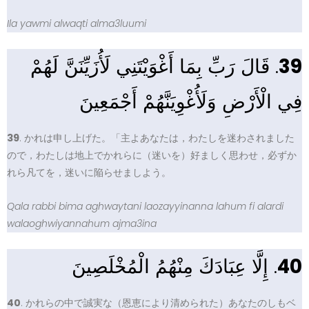
Ila yawmi alwaqti alma3luumi
. قَالَ رَبِّ بِمَا أَغْوَيْتَنِي لَأُزَيِّنَنَّ لَهُمْ
39
فِي الْأَرْضِ وَلَأُغْوِيَنَّهُمْ أَجْمَعِينَ
39
. かれは申し上げた。「主よあなたは，わたしを迷わされました
ので，わたしは地上でかれらに（迷いを）好ましく思わせ，必ずか
れら凡てを，迷いに陥らせましよう。
Qala rabbi bima aghwaytani laozayyinanna lahum fi alardi
walaoghwiyannahum ajma3ina
. إِلَّا عِبَادَكَ مِنْهُمُ الْمُخْلَصِينَ
40
40
. かれらの中で誠実な（恩恵により清められた）あなたのしもベ