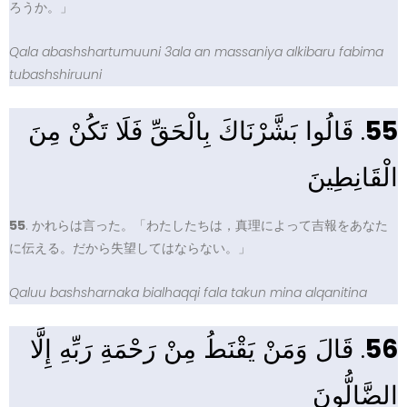
ろうか。」
Qala abashshartumuuni 3ala an massaniya alkibaru fabima
tubashshiruuni
. قَالُوا بَشَّرْنَاكَ بِالْحَقِّ فَلَا تَكُنْ مِنَ
55
الْقَانِطِينَ
55
. かれらは言った。「わたしたちは，真理によって吉報をあなた
に伝える。だから失望してはならない。」
Qaluu bashsharnaka bialhaqqi fala takun mina alqanitina
. قَالَ وَمَنْ يَقْنَطُ مِنْ رَحْمَةِ رَبِّهِ إِلَّا
56
الضَّالُّونَ