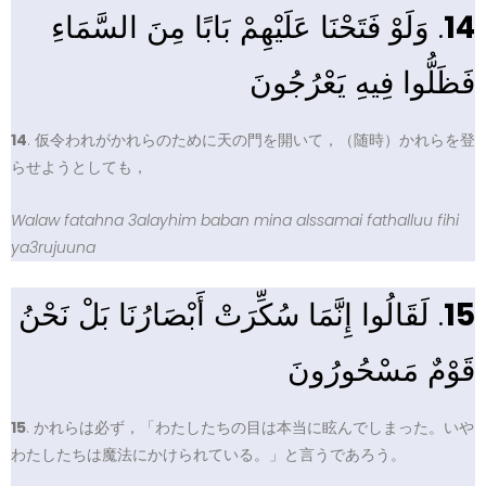
. وَلَوْ فَتَحْنَا عَلَيْهِمْ بَابًا مِنَ السَّمَاءِ
14
فَظَلُّوا فِيهِ يَعْرُجُونَ
14
. 仮令われがかれらのために天の門を開いて，（随時）かれらを登
らせようとしても，
Walaw fatahna 3alayhim baban mina alssamai fathalluu fihi
ya3rujuuna
. لَقَالُوا إِنَّمَا سُكِّرَتْ أَبْصَارُنَا بَلْ نَحْنُ
15
قَوْمٌ مَسْحُورُونَ
15
. かれらは必ず，「わたしたちの目は本当に眩んでしまった。いや
わたしたちは魔法にかけられている。」と言うであろう。