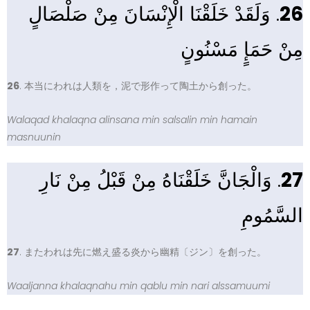
. وَلَقَدْ خَلَقْنَا الْإِنْسَانَ مِنْ صَلْصَالٍ
26
مِنْ حَمَإٍ مَسْنُونٍ
26
. 本当にわれは人類を，泥で形作って陶土から創った。
Walaqad khalaqna alinsana min salsalin min hamain
masnuunin
. وَالْجَانَّ خَلَقْنَاهُ مِنْ قَبْلُ مِنْ نَارِ
27
السَّمُومِ
27
. またわれは先に燃え盛る炎から幽精〔ジン〕を創った。
Waaljanna khalaqnahu min qablu min nari alssamuumi