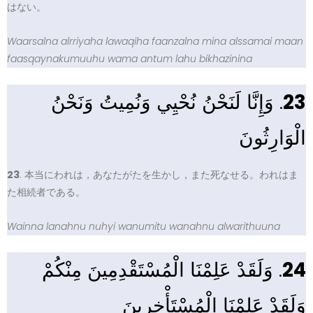
はない。
Waarsalna alrriyaha lawaqiha faanzalna mina alssamai maan
faasqaynakumuuhu wama antum lahu bikhazinina
. وَإِنَّا لَنَحْنُ نُحْيِي وَنُمِيتُ وَنَحْنُ
23
الْوَارِثُونَ
23
. 本当にわれは，あなたがたを生かし，また死なせる。われはま
た相続者である。
Wainna lanahnu nuhyi wanumitu wanahnu alwarithuuna
. وَلَقَدْ عَلِمْنَا الْمُسْتَقْدِمِينَ مِنْكُمْ
24
وَلَقَدْ عَلِمْنَا الْمُسْتَأْخِرِينَ