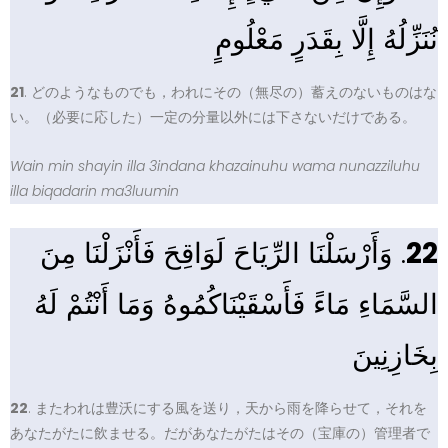
نُنَزِّلُهُ إِلَّا بِقَدَرٍ مَعْلُومٍ
21
. どのようなものでも，われにその（無尽の）蓄えのないものはな
い。（必要に応した）一定の分量以外には下さないだけである。
Wain min shayin illa 3indana khazainuhu wama nunazziluhu
illa biqadarin ma3luumin
. وَأَرْسَلْنَا الرِّيَاحَ لَوَاقِحَ فَأَنْزَلْنَا مِنَ
22
السَّمَاءِ مَاءً فَأَسْقَيْنَاكُمُوهُ وَمَا أَنْتُمْ لَهُ
بِخَازِنِينَ
22
. またわれは豊沃にする風を送り，天から雨を降らせて，それを
あなたがたに飲ませる。だがあなたがたはその（宝庫の）管理者で