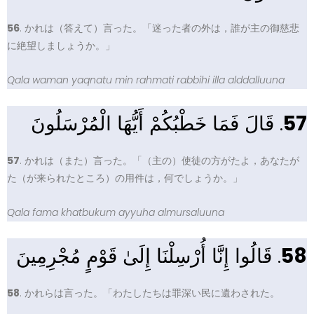
56
. かれは（答えて）言った。「迷った者の外は，誰が主の御慈悲
に絶望しましょうか。」
Qala waman yaqnatu min rahmati rabbihi illa alddalluuna
. قَالَ فَمَا خَطْبُكُمْ أَيُّهَا الْمُرْسَلُونَ
57
57
. かれは（また）言った。「（主の）使徒の方がたよ，あなたが
た（が来られたところ）の用件は，何でしょうか。」
Qala fama khatbukum ayyuha almursaluuna
. قَالُوا إِنَّا أُرْسِلْنَا إِلَىٰ قَوْمٍ مُجْرِمِينَ
58
58
. かれらは言った。「わたしたちは罪深い民に遺わされた。