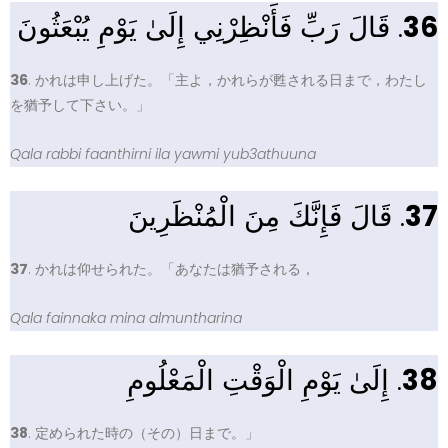
. قَالَ رَبِّ فَأَنْظِرْنِي إِلَىٰ يَوْمِ يُبْعَثُونَ
36
36
. かれは申し上げた。「主よ，かれらが甦される日まで，わたし
を猶予して下さい。」
Qala rabbi faanthirni ila yawmi yub3athuuna
. قَالَ فَإِنَّكَ مِنَ الْمُنْظَرِينَ
37
37
. かれは仰せられた。「あなたは猶予される，
Qala fainnaka mina almuntharina
. إِلَىٰ يَوْمِ الْوَقْتِ الْمَعْلُومِ
38
38
. 定められた時の（その）日まで。」