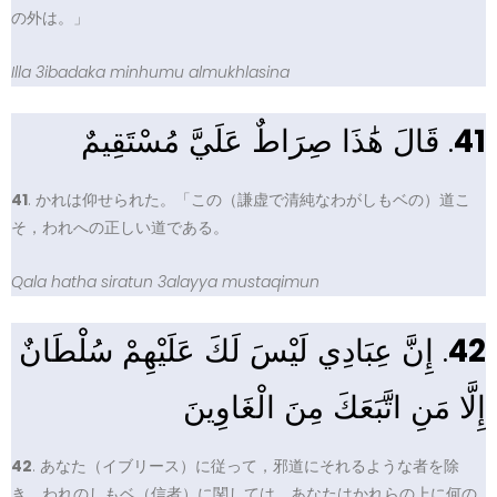
の外は。」
Illa 3ibadaka minhumu almukhlasina
. قَالَ هَٰذَا صِرَاطٌ عَلَيَّ مُسْتَقِيمٌ
41
41
. かれは仰せられた。「この（謙虚で清純なわがしもベの）道こ
そ，われへの正しい道である。
Qala hatha siratun 3alayya mustaqimun
. إِنَّ عِبَادِي لَيْسَ لَكَ عَلَيْهِمْ سُلْطَانٌ
42
إِلَّا مَنِ اتَّبَعَكَ مِنَ الْغَاوِينَ
42
. あなた（イブリース）に従って，邪道にそれるような者を除
き，われのしもベ（信者）に関しては，あなたはかれらの上に何の