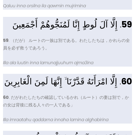
Qaluu inna orsilna ila qawmin mujrimina
. إِلَّا آلَ لُوطٍ إِنَّا لَمُنَجُّوهُمْ أَجْمَعِينَ
59
59
. （だが） ルートの一族は別である。わたしたちは，かれらの全
員を必ず救うであろう。
Illa ala luutin inna lamunajjuuhum ajma3ina
. إِلَّا امْرَأَتَهُ قَدَّرْنَا ۙ إِنَّهَا لَمِنَ الْغَابِرِينَ
60
60
. だがわたしたちの確認しているかれ（ルート）の妻は別で，か
の女は背後に残る人々の一人である」
Illa imraatahu qaddarna innaha lamina alghabirina