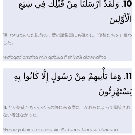
. وَلَقَدْ أَرْسَلْنَا مِنْ قَبْلِكَ فِي شِيَعِ
10
الْأَوَّلِينَ
10
. われはあなた以前の，昔の諸集団にも確かに（使徒たちを）遺わ
した。
Walaqad arsalna min qablika fi shiya3i alawwalina
. وَمَا يَأْتِيهِمْ مِنْ رَسُولٍ إِلَّا كَانُوا بِهِ
11
يَسْتَهْزِئُونَ
11
. だが使徒たちがかれらの許に来る度に，かれらによって嘲笑され
ない者はなかった。
Wama yatihim min rasuulin illa kanuu bihi yastahziuuna